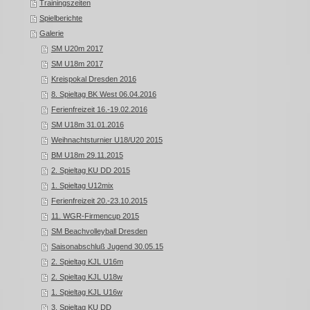
Trainingszeiten
Spielberichte
Galerie
SM U20m 2017
SM U18m 2017
Kreispokal Dresden 2016
8. Spieltag BK West 06.04.2016
Ferienfreizeit 16.-19.02.2016
SM U18m 31.01.2016
Weihnachtsturnier U18/U20 2015
BM U18m 29.11.2015
2. Spieltag KU DD 2015
1. Spieltag U12mix
Ferienfreizeit 20.-23.10.2015
11. WGR-Firmencup 2015
SM Beachvolleyball Dresden
Saisonabschluß Jugend 30.05.15
2. Spieltag KJL U16m
2. Spieltag KJL U18w
1. Spieltag KJL U16w
3. Spieltag KU DD